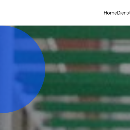
Home
Diens
Your name
er direct.
Your email
Achternaam*
Telefoonnummer
+1
Verzenden