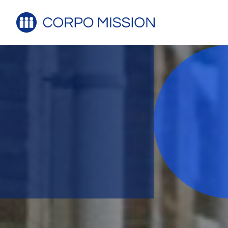
Sollicite
Voornaam*
E-mailadres*
CV*