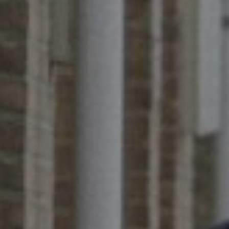
Motivatie*
Tekst
Bestand
Hierbij ga je akko
Versturen