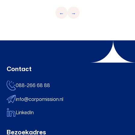
←
→
Contact
088-266 68 88
info@corpomission.nl
LinkedIn
Bezoekadres