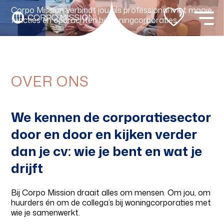
Corpo Mission verbindt jou als professional met mooie
functies en opdrachten bij woningcorporaties.
Your name
Bekijk de vacatures
OVER ONS
Your email
We kennen de corporatiesector
door en door en kijken verder
dan je cv: wie je bent en wat je
Verzenden
drijft
Bij Corpo Mission draait alles om mensen. Om jou, om
huurders én om de collega’s bij woningcorporaties met
wie je samenwerkt.