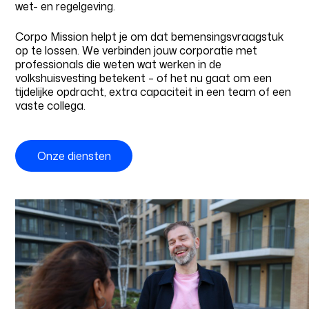
wet- en regelgeving.
Corpo Mission helpt je om dat bemensingsvraagstuk
op te lossen. We verbinden jouw corporatie met
professionals die weten wat werken in de
volkshuisvesting betekent – of het nu gaat om een
tijdelijke opdracht, extra capaciteit in een team of een
vaste collega.
Home
Vacatures
Onze diensten
Diensten
Kennisbank
Over ons