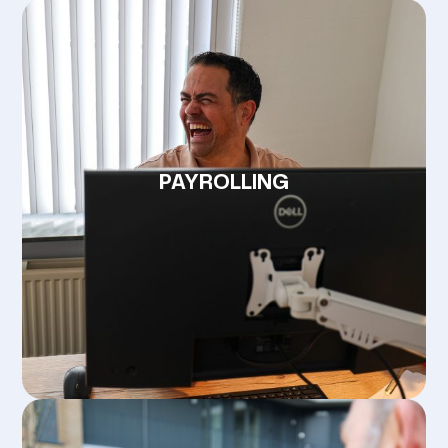
Home
Vacatures
Diensten
PAYROLLING
Kennisbank
Over ons
Contact