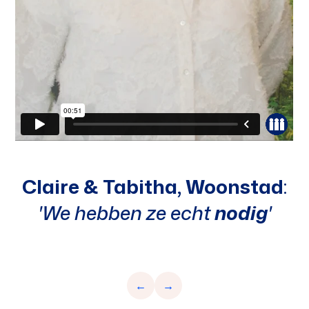
Claire & Tabitha, Woonstad
:
'We hebben ze echt
nodig
'
←
→