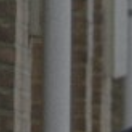
Motivatie*
Tekst
Bestand
Hierbij ga je akko
Versturen