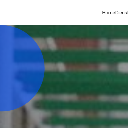
Home
Diens
Your name
er direct.
Your email
Achternaam*
Telefoonnummer
+1
Verzenden