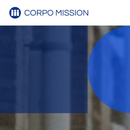
Sollicite
Voornaam*
E-mailadres*
CV*