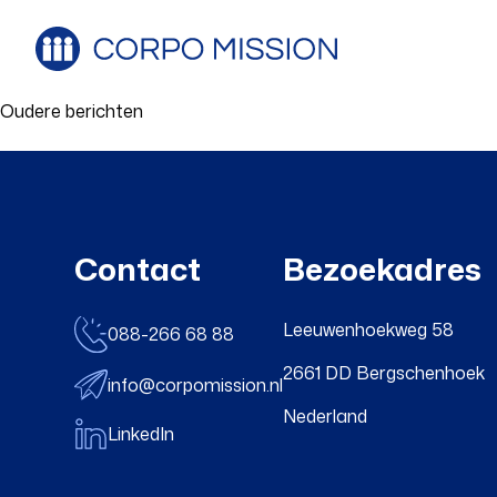
Berichtennavigatie
Oudere berichten
Contact
Bezoekadres
Leeuwenhoekweg 58
088-266 68 88
2661 DD Bergschenhoek
info@corpomission.nl
Nederland
LinkedIn