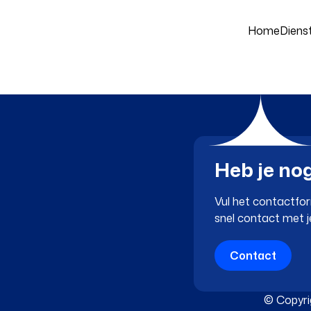
Home
Diens
Your name
Your email
Heb je no
Vul het contactfor
snel contact met j
Verzenden
Contact
© Copyri