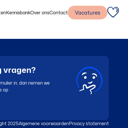
Vacatures
ten
Kennisbank
Over ons
Contact
g vragen?
mulier in, dan nemen we
Home
e op
Vacatures
ght 2025
Algemene voorwaarden
Privacy statement